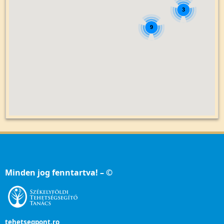
3
9
Minden jog fenntartva! – ©
tehetsegpont.ro