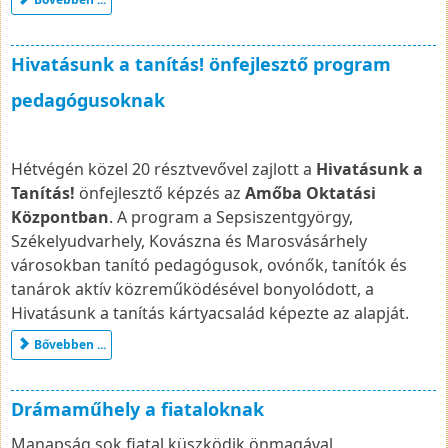
Hivatásunk a tanítás! önfejlesztő program
pedagógusoknak
Hétvégén közel 20 résztvevővel zajlott a
Hivatásunk a
Tanítás!
önfejlesztő képzés az
Amőba Oktatási
Központban
. A program a Sepsiszentgyörgy,
Székelyudvarhely, Kovászna és Marosvásárhely
városokban tanító pedagógusok, ovónők, tanítók és
tanárok aktív közreműködésével bonyolódott, a
Hivatásunk a tanítás kártyacsalád képezte az alapját.
Bővebben ...
Drámaműhely a fiataloknak
Manapság sok fiatal küszködik önmagával,