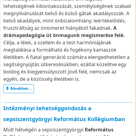
tehetségének kibontakozását, személyiségének szabad
megnyilvánulását belső és külső gátak akadályozzák. A
belső akadályok, mint önbizalomhiány, leértékelődés,
frusztráltság az önismeret hiányából fakadnak.
A
drámapedagógia út önmagunk megismerése felé.
Célja, a lélek, a szellem és a test harmóniájának
megtalálása a formálható és fogékony kamaszok
életében. A fiatal generáció számára elengedhetetlen a
segítségnyújtás útkeresésükben, ezáltal közelítve egy
boldog és kiegyensúlyozott jövő felé, nemcsak az
egyén, de a közösség életében is.
Bővebben ...
Intézményi tehetséggondozás a
sepsiszentgyörgyi Református Kollégiumban
Múlt hétvégén a sepsiszentgyörgyi
Református