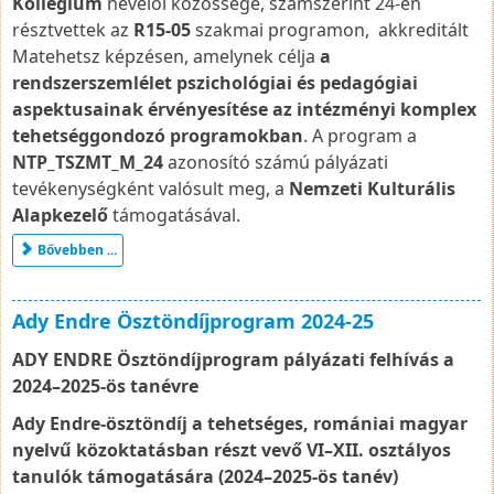
Kollégium
nevelői közössége, számszerint 24-en
résztvettek az
R15-05
szakmai programon, akkreditált
Matehetsz képzésen, amelynek célja
a
rendszerszemlélet pszichológiai és pedagógiai
aspektusainak érvényesítése az intézményi komplex
tehetséggondozó programokban
. A program a
NTP_TSZMT_M_24
azonosító számú pályázati
tevékenységként valósult meg, a
Nemzeti Kulturális
Alapkezelő
támogatásával.
Bővebben ...
Ady Endre Ösztöndíjprogram 2024-25
ADY ENDRE Ösztöndíjprogram pályázati felhívás a
2024–2025-ös tanévre
Ady Endre-ösztöndíj a tehetséges, romániai magyar
nyelvű közoktatásban részt vevő VI–XII. osztályos
tanulók támogatására (2024–2025-ös tanév)