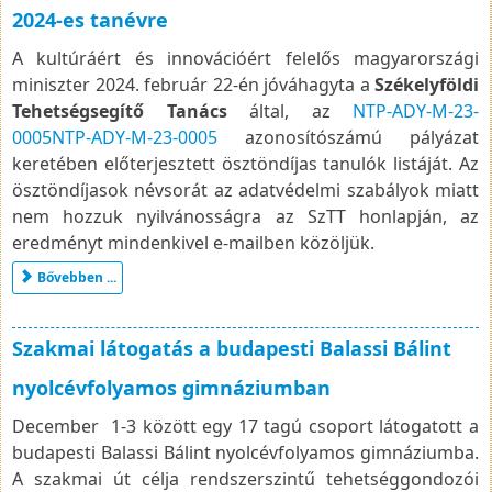
2024-es tanévre
A kultúráért és innovációért felelős magyarországi
miniszter 2024. február 22-én jóváhagyta a
Székelyföldi
Tehetségsegítő Tanács
által, az
NTP-ADY-M-23-
0005NTP-ADY-M-23-0005
azonosítószámú pályázat
keretében előterjesztett ösztöndíjas tanulók listáját. Az
ösztöndíjasok névsorát az adatvédelmi szabályok miatt
nem hozzuk nyilvánosságra az SzTT honlapján, az
eredményt mindenkivel e-mailben közöljük.
Bővebben ...
Szakmai látogatás a budapesti Balassi Bálint
nyolcévfolyamos gimnáziumban
December 1-3 között egy 17 tagú csoport látogatott a
budapesti Balassi Bálint nyolcévfolyamos gimnáziumba.
A szakmai út célja rendszerszintű tehetséggondozói