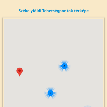
Székelyföldi Tehetségpontok térképe
2
2