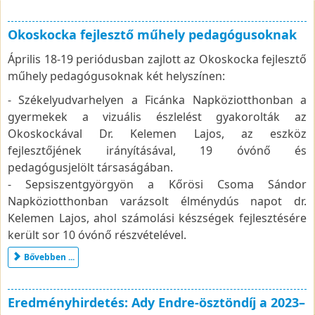
Okoskocka fejlesztő műhely pedagógusoknak
Április 18-19 periódusban zajlott az Okoskocka fejlesztő
műhely pedagógusoknak két helyszínen:
- Székelyudvarhelyen a Ficánka Napköziotthonban a
gyermekek a vizuális észlelést gyakorolták az
Okoskockával Dr. Kelemen Lajos, az eszköz
fejlesztőjének irányításával, 19 óvónő és
pedagógusjelölt társaságában.
- Sepsiszentgyörgyön a Kőrösi Csoma Sándor
Napköziotthonban varázsolt élménydús napot dr.
Kelemen Lajos, ahol számolási készségek fejlesztésére
került sor 10 óvónő részvételével.
Bővebben ...
Eredményhirdetés: Ady Endre-ösztöndíj a 2023–