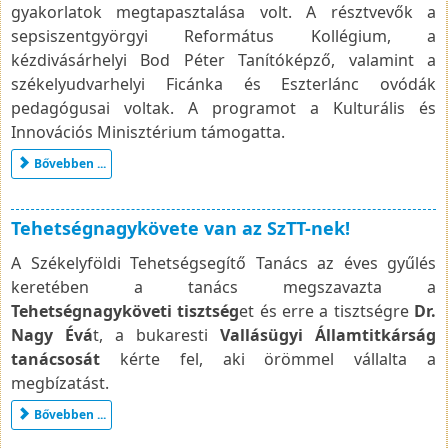
gyakorlatok megtapasztalása volt. A résztvevők a
sepsiszentgyörgyi Református Kollégium, a
kézdivásárhelyi Bod Péter Tanítóképző, valamint a
székelyudvarhelyi Ficánka és Eszterlánc ovódák
pedagógusai voltak. A programot a Kulturális és
Innovációs Minisztérium támogatta.
Bővebben ...
Tehetségnagykövete van az SzTT-nek!
A Székelyföldi Tehetségsegítő Tanács az éves gyűlés
keretében a tanács megszavazta a
Tehetségnagyköveti
tisztség
et és erre a tisztségre
Dr.
Nagy Évá
t, a bukaresti
Vallásügyi Államtitkárság
tanácsosát
kérte fel, aki örömmel vállalta a
megbízatást.
Bővebben ...