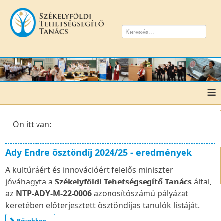
≡
Ön itt van:
Ady Endre ösztöndíj 2024/25 - eredmények
A kultúráért és innovációért felelős miniszter
jóváhagyta a
Székelyföldi Tehetségsegítő Tanács
által,
az
NTP-ADY-M-22-0006
azonosítószámú pályázat
keretében előterjesztett ösztöndíjas tanulók listáját.
Bővebben ...