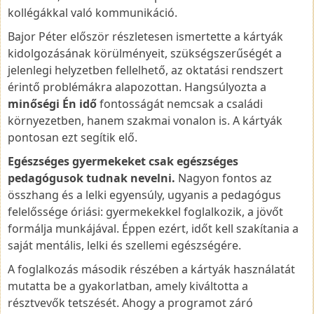
kollégákkal való kommunikáció.
Bajor Péter először részletesen ismertette a kártyák
kidolgozásának körülményeit, szükségszerűségét a
jelenlegi helyzetben fellelhető, az oktatási rendszert
érintő problémákra alapozottan. Hangsúlyozta a
minőségi Én idő
fontosságát nemcsak a családi
környezetben, hanem szakmai vonalon is. A kártyák
pontosan ezt segítik elő.
Egészséges gyermekeket csak egészséges
pedagógusok tudnak nevelni.
Nagyon fontos az
összhang és a lelki egyensúly, ugyanis a pedagógus
felelőssége óriási: gyermekekkel foglalkozik, a jövőt
formálja munkájával. Éppen ezért, időt kell szakítania a
saját mentális, lelki és szellemi egészségére.
A foglalkozás második részében a kártyák használatát
mutatta be a gyakorlatban, amely kiváltotta a
résztvevők tetszését. Ahogy a programot záró