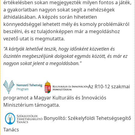
értékelésben sokan megjegyezték milyen fontos a játék,
a gyakorlatban nagyon sokat segít a nehézségek
áthidalásában. A képzés során hihetetlen
könnyeddséggel lehetett mély és komoly problémákról
beszélni, és ez tulajdonképpen már a megoldáshoz
vezető utat is megmutatta.
"A kártyák lehetővé teszik, hogy időnként közvetlen és
őszintén megbeszéljünk dolgokat egymás között, és már ez
nagyon sokat jelent a megoldásban."
Az R10-12 szakmai
programot a Magyar Kulturális és Innovációs
Minisztérium támogatta.
Bonyolító: Székelyföldi Tehetségsegítő
Tanács