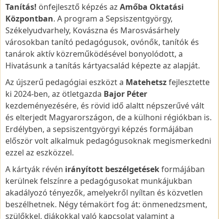
Tanítás!
önfejlesztő képzés az
Amőba Oktatási
Központban
. A program a Sepsiszentgyörgy,
Székelyudvarhely, Kovászna és Marosvásárhely
városokban tanító pedagógusok, ovónők, tanítók és
tanárok aktív közreműködésével bonyolódott, a
Hivatásunk a tanítás kártyacsalád képezte az alapját.
Az újszerű pedagógiai eszközt a
Matehetsz
fejlesztette
ki 2024-ben, az ötletgazda
Bajor Péter
kezdeményezésére, és rövid idő alaltt népszerűvé vált
és elterjedt Magyarországon, de a külhoni régiókban is.
Erdélyben, a sepsiszentgyörgyi képzés formájában
először volt alkalmuk pedagógusoknak megismerkedni
ezzel az eszközzel.
A kártyák révén
irányított beszélgetések
formájában
kerülnek felszínre a pedagógusokat munkájukban
akadályozó tényezők, amelyekről nyíltan és közvetlen
beszélhetnek. Négy témakört fog át: önmenedzsment,
szülőkkel, diákokkal való kapcsolat valamint a