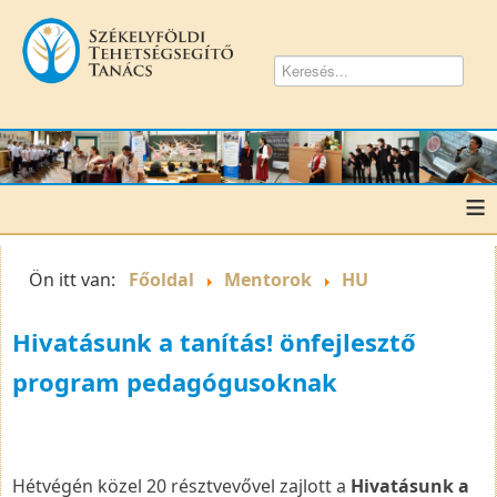
≡
Ön itt van:
Főoldal
Mentorok
HU
Hivatásunk a tanítás! önfejlesztő
program pedagógusoknak
Hétvégén közel 20 résztvevővel zajlott a
Hivatásunk a