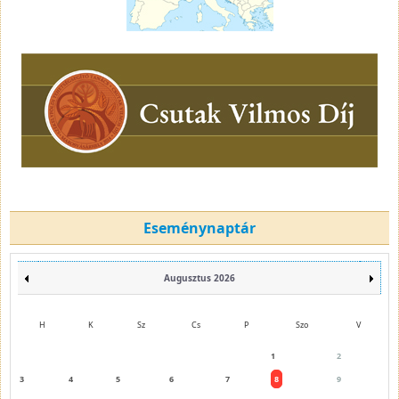
Eseménynaptár
Augusztus 2026
H
K
Sz
Cs
P
Szo
V
1
2
3
4
5
6
7
8
9