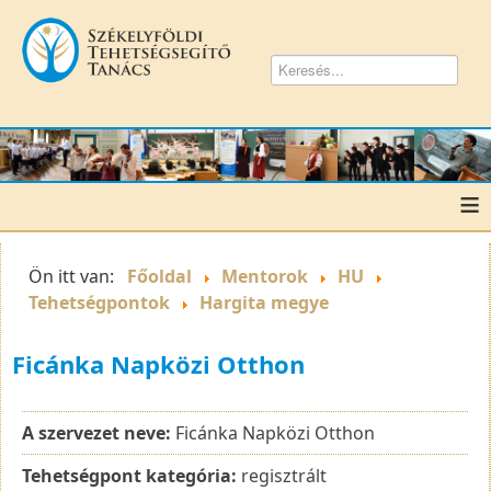
≡
Ön itt van:
Főoldal
Mentorok
HU
Tehetségpontok
Hargita megye
Ficánka Napközi Otthon
A szervezet neve:
Ficánka Napközi Otthon
Tehetségpont kategória:
regisztrált