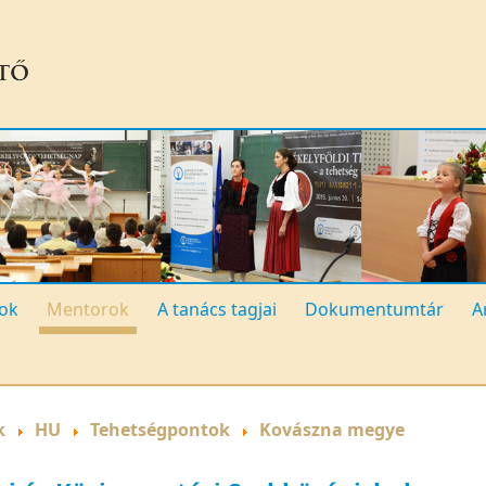
ok
Mentorok
A tanács tagjai
Dokumentumtár
A
k
HU
Tehetségpontok
Kovászna megye