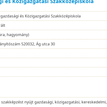
i és Közigazgatási Szakközépiskola
gazdasági és Közigazgatási Szakközépiskola
rált
túra, hagyomány)
rányítószám 520032, Ág utca 30
tű szakképzést nyújt gazdasági, közigazgatási, kereskedelmi,