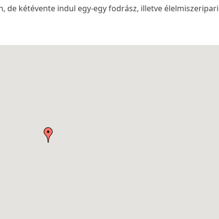
 de kétévente indul egy-egy fodrász, illetve élelmiszeripari