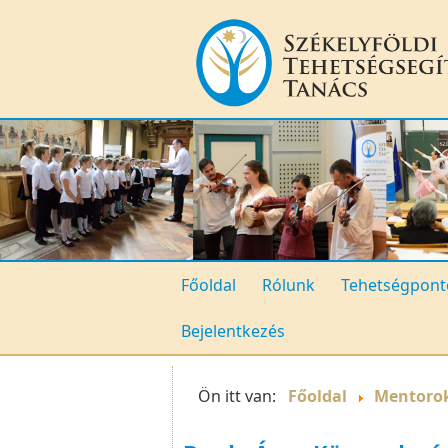
Főoldal
Rólunk
Tehetségpont
Bejelentkezés
Ön itt van:
Főoldal
Mentoro