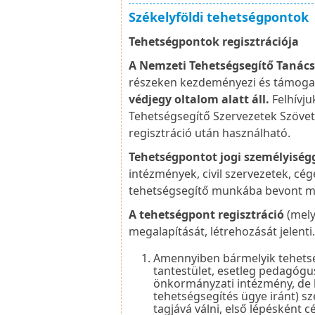
Székelyföldi tehetségpontok
Tehetségpontok regisztrációja
A Nemzeti Tehetségsegítő Tanács
részeken kezdeményezi és támoga
védjegy
oltalom alatt áll.
Felhívju
Tehetségsegítő Szervezetek Szövet
regisztráció után használható.
Tehetségpontot jogi személyiség
intézmények, civil szervezetek, cé
tehetségsegítő munkába bevont 
A tehetségpont regisztráció
(mely
megalapítását, létrehozását jelenti
Amennyiben bármelyik tehetség
tantestület, esetleg pedagógus
önkormányzati intézmény, de b
tehetségsegítés ügye iránt) s
tagjává válni, első lépésként 