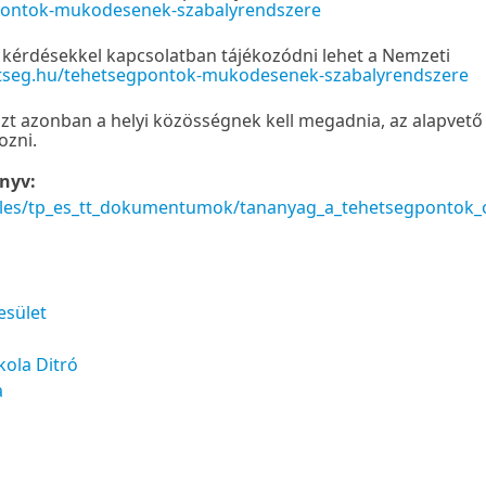
gpontok-mukodesenek-szabalyrendszere
ő kérdésekkel kapcsolatban tájékozódni lehet a Nemzeti
etseg.hu/tehetsegpontok-mukodesenek-szabalyrendszere
zt azonban a helyi közösségnek kell megadnia, az alapvető
ozni.
nyv:
/files/tp_es_tt_dokumentumok/tananyag_a_tehetsegpontok_
esület
kola Ditró
a