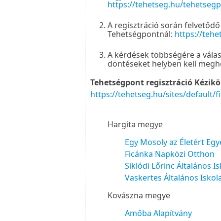
https://tehetseg.hu/tehetse
A regisztráció során felvetőd
Tehetségpontnál:
https://teh
A kérdések többségére a válas
döntéseket helyben kell megh
Tehetségpont regisztráció Kézikö
https://tehetseg.hu/sites/default
Hargita megye
Egy Mosoly az Életért Egy
Ficánka Napközi Otthon
Siklódi Lőrinc Általános Is
Vaskertes Általános Iskol
Kovászna megye
Amőba Alapítvány