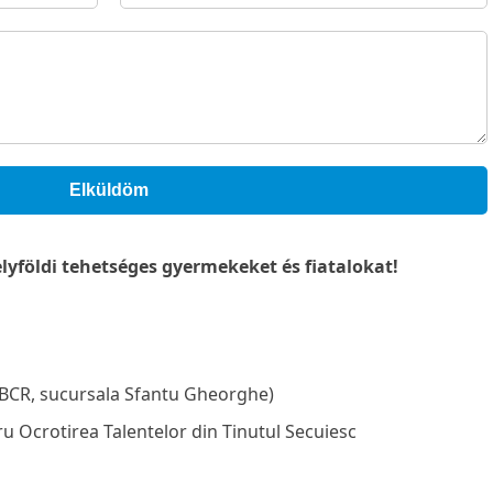
Elküldöm
yföldi tehetséges gyermekeket és fiatalokat!
N
CR, sucursala Sfantu Gheorghe)
u Ocrotirea Talentelor din Tinutul Secuiesc