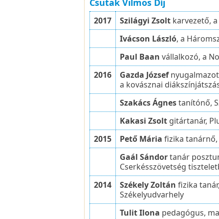
Csutak Vilmos Díj
2017
Szilágyi Zsolt
karvezető, a
Ivácson László
, a Hároms
Paul Baan
vállalkozó, a No
2016
Gazda József
nyugalmazott 
a kovásznai diákszínjátszá
Szakács Ágnes
tanítónő, 
Kakasi Zsolt
gitártanár, P
2015
Pető Mária
fizika tanárnő
Gaál Sándor
tanár posztum
Cserkésszövetség tisztelet
2014
Székely Zoltán
fizika taná
Székelyudvarhely
Tulit Ilona
pedagógus, mag