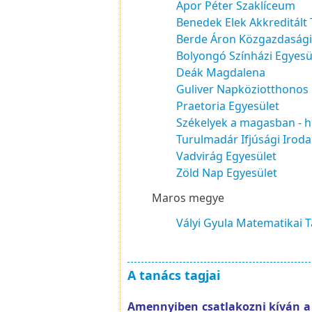
Apor Péter Szaklíceum
Benedek Elek Akkreditált
Berde Áron Közgazdasági 
Bolyongó Színházi Egyesü
Deák Magdalena
Guliver Napköziotthonos
Praetoria Egyesület
Székelyek a magasban - h
Turulmadár Ifjúsági Iroda
Vadvirág Egyesület
Zöld Nap Egyesület
Maros megye
Vályi Gyula Matematikai 
A tanács tagjai
Amennyiben csatlakozni kíván a S