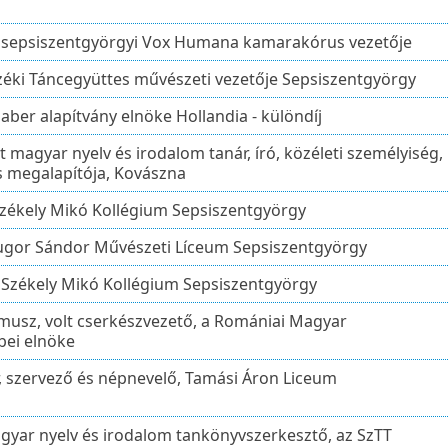
 sepsiszentgyörgyi Vox Humana kamarakórus vezetője
zéki Táncegyüttes művészeti vezetője Sepsiszentgyörgy
aber alapítvány elnöke Hollandia - különdíj
magyar nyelv és irodalom tanár, író, közéleti személyiség,
s megalapítója, Kovászna
Székely Mikó Kollégium Sepsiszentgyörgy
lugor Sándor Művészeti Líceum Sepsiszentgyörgy
, Székely Mikó Kollégium Sepsiszentgyörgy
usz, volt cserkészvezető, a Romániai Magyar
bei elnöke
r, szervező és népnevelő, Tamási Áron Liceum
yar nyelv és irodalom tankönyvszerkesztő, az SzTT