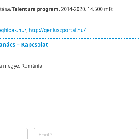
tása/
Talentum program
, 2014-2020, 14.500 mFt
eghidak.hu/
,
http://geniuszportal.hu/
anács – Kapcsolat
na megye, Románia