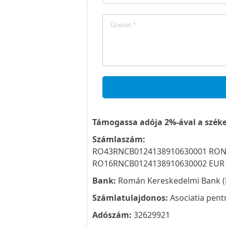
Támogassa adója 2%-ával a székel
Számlaszám:
RO43RNCB0124138910630001 RO
RO16RNCB0124138910630002 EUR
Bank:
Román Kereskedelmi Bank (B
Számlatulajdonos:
Asociatia pentr
Adószám:
32629921