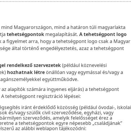
mind Magyarországon, mind a határon túli magyarlakta
tja
tehetségpontok
megalapítását.
A tehetségpont logo
k a figyelmet arra, hogy a tehetségpont logo csak a Magyar
sége által történő engedélyeztetés, azaz a tehetségpont
gel rendelkező szervezetek
(például köznevelési
gek)
hozhatnak létre
önállóan vagy egymással és/vagy a
magánszemélyekkel együttműködve.
 az alapítók számára ingyenes eljárás) a tehetségpont
. A tehetségpont regisztráció lépései:
segítés iránt érdeklődő közösség (például óvodai-, iskolai
ok és/vagy szülők civil szerveződése, egyházi, vagy
ármilyen szerveződés, amelyik felelősséget érez a
zeretne a tehetségpontok egyre népesebb „családjának”
célszerű az alábbi weblapon tájékozódni: