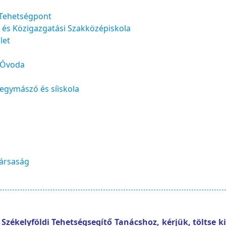
 Tehetségpont
és Közigazgatási Szakközépiskola
let
 Óvoda
egymászó és síiskola
Társaság
zékelyföldi Tehetségsegítő Tanácshoz, kérjük, töltse ki