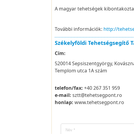
A magyar tehetségek kibontakozta
További információk:
http://tehets
Székelyföldi Tehetségsegítő T
Cím:
520014 Sepsiszentgyörgy, Kovász
Templom utca 1A szám
telefon/fax:
+40 267 351 959
e-mail:
sztt@tehetsegpont.ro
honlap:
www.tehetsegpont.ro