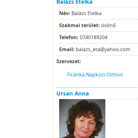
Balázs Etelka
Név:
Balázs Etelka
Szakmai terület:
óvónő
Telefon:
0740189204
Email:
balazs_eta@yahoo.com
Szervezet:
Ficánka Napközi Otthon
Ursan Anna