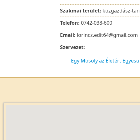
Szakmai terület:
közgazdász-tan
Telefon:
0742-038-600
Email:
lorincz.edit64@gmail.com
Szervezet:
Egy Mosoly az Életért Egyesü