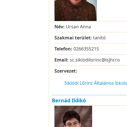
Név:
Ursan Anna
Szakmai terület:
tanító
Telefon:
0266355215
Email:
sc.siklodilorinc@isjhr.ro
Szervezet:
Siklódi Lőrinc Általános Iskol
Bernád Ildikó