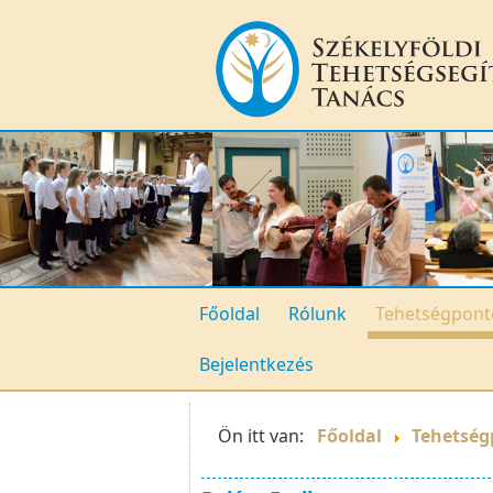
Főoldal
Rólunk
Tehetségpont
Bejelentkezés
Ön itt van:
Főoldal
Tehetség