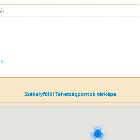
ár
let
Székelyföldi Tehetségpontok térképe
2