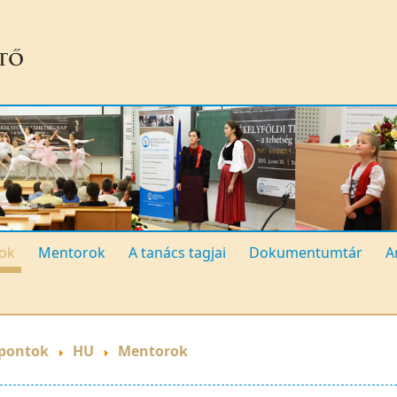
ok
Mentorok
A tanács tagjai
Dokumentumtár
A
pontok
HU
Mentorok