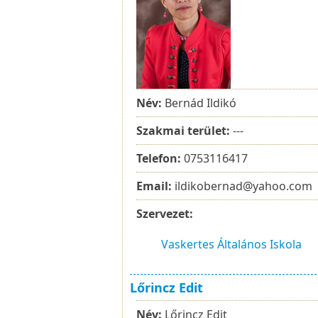
Név:
Bernád Ildikó
Szakmai terület:
---
Telefon:
0753116417
Email:
ildikobernad@yahoo.com
Szervezet:
Vaskertes Általános Iskola
Lőrincz Edit
Név:
Lőrincz Edit