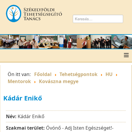
≡
Ön itt van:
Főoldal
Tehetségpontok
HU
Mentorok
Kovászna megye
Kádár Enikő
Név:
Kádár Enikő
Szakmai terület:
Óvónő - Adj Isten Egészséget!-