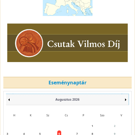
Eseménynaptár
Augusztus 2026
H
K
Sz
Cs
P
Szo
V
1
2
3
4
5
6
7
8
9