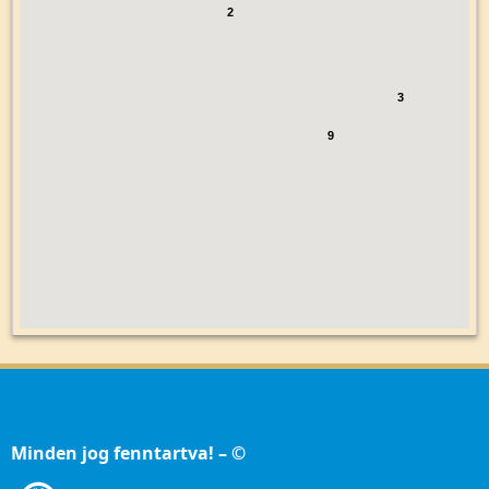
2
3
9
Minden jog fenntartva! – ©