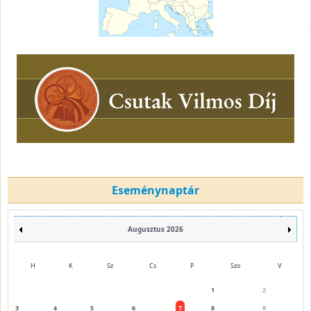
Eseménynaptár
Augusztus 2026
H
K
Sz
Cs
P
Szo
V
1
2
3
4
5
6
7
8
9