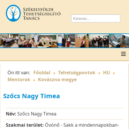
≡
Ön itt van:
Főoldal
Tehetségpontok
HU
Mentorok
Kovászna megye
Szőcs Nagy Timea
Név:
Szőcs Nagy Timea
Szakmai terület:
Óvónő - Sakk a mindennapokban-