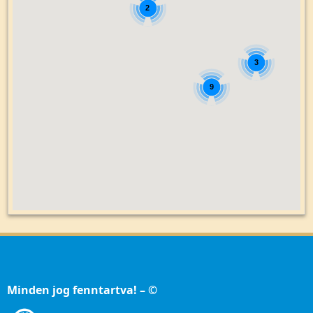
2
3
9
Minden jog fenntartva! – ©