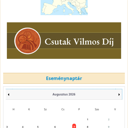
Eseménynaptár
Augusztus 2026
H
K
Sz
Cs
P
Szo
V
1
2
3
4
5
6
7
8
9