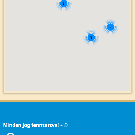
2
3
9
Minden jog fenntartva! – ©