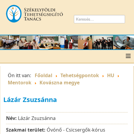
≡
Ön itt van:
Főoldal
Tehetségpontok
HU
Mentorok
Kovászna megye
Lázár Zsuzsánna
Név:
Lázár Zsuzsánna
Szakmai terület:
Óvónő - Csicsergők-kórus