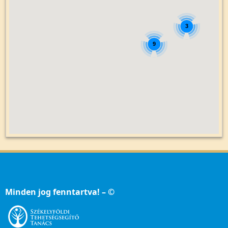
3
9
Minden jog fenntartva! – ©