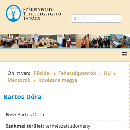
≡
Ön itt van:
Főoldal
Tehetségpontok
HU
Mentorok
Kovászna megye
Bartos Dóra
Név:
Bartos Dóra
Szakmai terület:
természettudomány