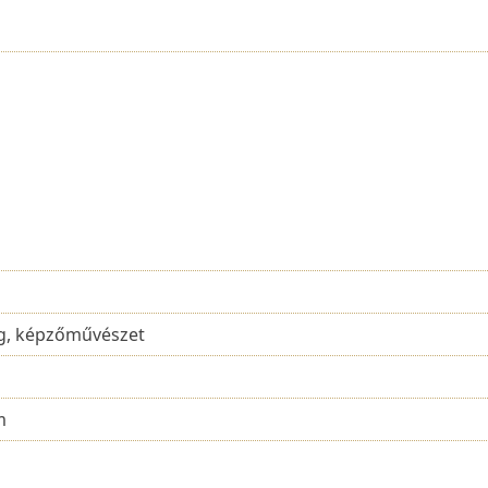
g, képzőművészet
m