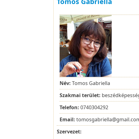
Tomos Gabriella
Név:
Tomos Gabriella
Szakmai terület:
beszédképessé
Telefon:
0740304292
Email:
tomosgabriella@gmail.co
Szervezet: