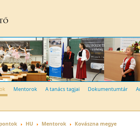
ok
Mentorok
A tanács tagjai
Dokumentumtár
A
pontok
HU
Mentorok
Kovászna megye