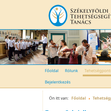
Főoldal
Rólunk
Tehetségpont
Bejelentkezés
Ön itt van:
Főoldal
Tehetség