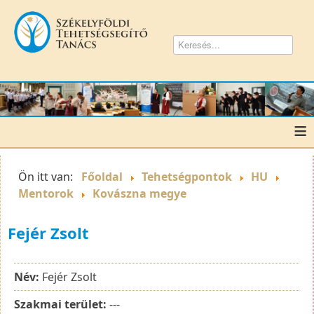
≡
Ön itt van:
Főoldal
Tehetségpontok
HU
Mentorok
Kovászna megye
Fejér Zsolt
Név:
Fejér Zsolt
Szakmai terület:
---