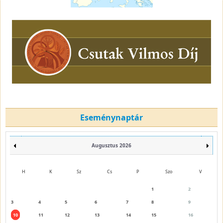
Eseménynaptár
Augusztus 2026
H
K
Sz
Cs
P
Szo
V
1
2
3
4
5
6
7
8
9
10
11
12
13
14
15
16