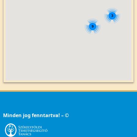
3
9
Minden jog fenntartva! – ©