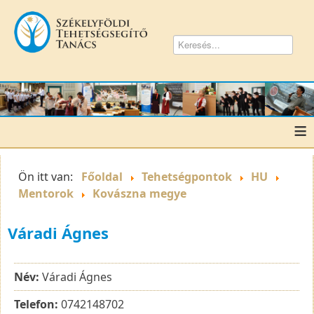
≡
Ön itt van:
Főoldal
Tehetségpontok
HU
Mentorok
Kovászna megye
Váradi Ágnes
Név:
Váradi Ágnes
Telefon:
0742148702