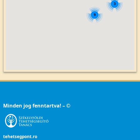
3
9
Minden jog fenntartva! – ©
tehetsegpont.ro