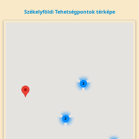
Székelyföldi Tehetségpontok térképe
2
2