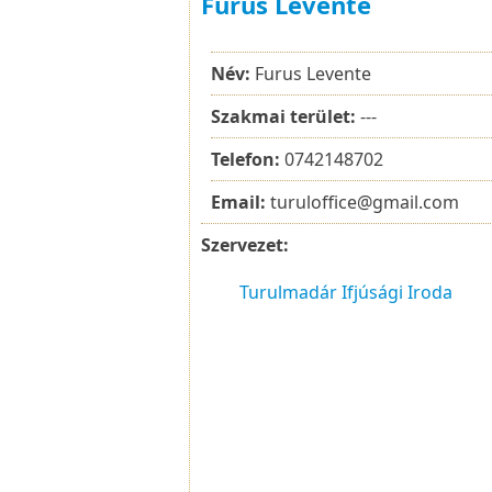
Furus Levente
Név:
Furus Levente
Szakmai terület:
---
Telefon:
0742148702
Email:
turuloffice@gmail.com
Szervezet:
Turulmadár Ifjúsági Iroda