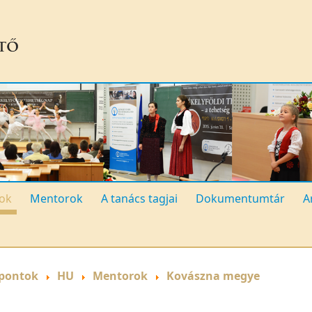
ok
Mentorok
A tanács tagjai
Dokumentumtár
A
pontok
HU
Mentorok
Kovászna megye