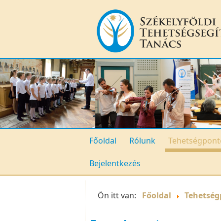
Főoldal
Rólunk
Tehetségpont
Bejelentkezés
Ön itt van:
Főoldal
Tehetség