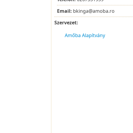
Email:
bkinga@amoba.ro
Szervezet:
Amőba Alapítvány