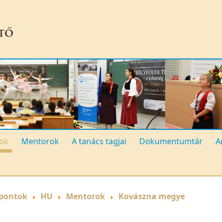
ok
Mentorok
A tanács tagjai
Dokumentumtár
A
pontok
HU
Mentorok
Kovászna megye