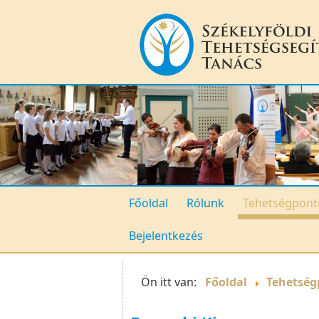
Főoldal
Rólunk
Tehetségpont
Bejelentkezés
Ön itt van:
Főoldal
Tehetség