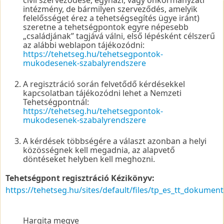
intézmény, de bármilyen szerveződés, amelyik
felelősséget érez a tehetségsegítés ügye iránt)
szeretne a tehetségpontok egyre népesebb
„családjának” tagjává válni, első lépésként célszerű
az alábbi weblapon tájékozódni:
https://tehetseg.hu/tehetsegpontok-
mukodesenek-szabalyrendszere
A regisztráció során felvetődő kérdésekkel
kapcsolatban tájékozódni lehet a Nemzeti
Tehetségpontnál:
https://tehetseg.hu/tehetsegpontok-
mukodesenek-szabalyrendszere
A kérdések többségére a választ azonban a helyi
közösségnek kell megadnia, az alapvető
döntéseket helyben kell meghozni.
Tehetségpont regisztráció Kézikönyv:
https://tehetseg.hu/sites/default/files/tp_es_tt_dokum
Hargita megye