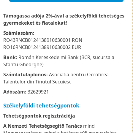
Támogassa adója 2%-ával a székelyföldi tehetséges
gyermekeket és fiatalokat!
Számlaszám:
RO43RNCB0124138910630001 RON
RO16RNCB0124138910630002 EUR
Bank:
Román Kereskedelmi Bank (BCR, sucursala
Sfantu Gheorghe)
Számlatulajdonos:
Asociatia pentru Ocrotirea
Talentelor din Tinutul Secuiesc
Adószám:
32629921
Székelyföldi tehetségpontok
Tehetségpontok regisztrációja
A Nemzeti Tehetségsegítő Tanács
mind
Magyarországon, mind a határon túli magyarlakta