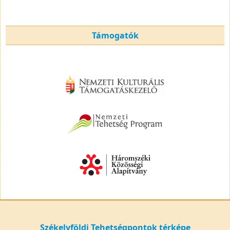
Támogatók
Székelyföldi Tehetségpontok térképe