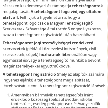
részeken kezdeményezi és támogatja
tehetségpontok
megalapítását.
A tehetségpont logo védjegy
oltalom
alatt áll.
Felhívjuk a figyelmet arra, hogy a
tehetségpont logo csak a Magyar Tehetségsegítő
Szervezetek Szövetsége által történő engedélyeztetés,
azaz a tehetségpont regisztráció után használható.
Tehetségpontot jogi személyiséggel rendelkező
szervezetek
(például köznevelési intézmények, civil
szervezetek, cégek)
hozhatnak létre
önállóan vagy
egymással és/vagy a tehetségsegítő munkába bevont
magánszemélyekkel együttműködve.
A tehetségpont regisztráció
(mely az alapítók számára
ingyenes eljárás) a tehetségpont megalapítását,
létrehozását jelenti. A tehetségpont regisztráció lépései:
Amennyiben bármelyik tehetségsegítés iránt
érdeklődő közösség (például óvodai-, iskolai
tantestület, esetleg pedagógusok és/vagy szülők
civil szerveződése, egyházi, vagy önkormányzati