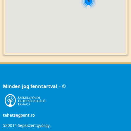
9
Minden jog fenntartva! – ©
tehetsegpont.ro
520014 Sepsiszentgyörgy,