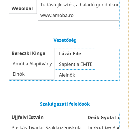
Tudásfejlesztés, a haladó gondolkodás e
Weboldal
www.amoba.ro
Vezetőség
Bereczki Kinga
Lázár Ede
Amőba Alapítvány
Sapientia EMTE
Elnök
Alelnök
Szakágazati felelősök
Ujjfalvi István
Deák Gyula Leve
Puskás Tivadar Szakközépiskola
Lajtha László Alapí