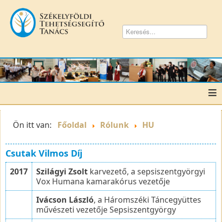
≡
Ön itt van:
Főoldal
Rólunk
HU
Csutak Vilmos Díj
2017
Szilágyi Zsolt
karvezető, a sepsiszentgyörgyi
Vox Humana kamarakórus vezetője
Ivácson László
, a Háromszéki Táncegyüttes
művészeti vezetője Sepsiszentgyörgy