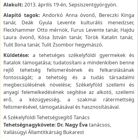
Alakult:
2013. április 19-én, Sepsiszentgyörgyön.
Alapító tagok:
Andorkó Anna óvonő, Bereczki Kinga
tanár, Deák Gyula Levente kulturális menedzser,
Fleckhammer Otto mérnök, Furus Levente tanár, Hajdu
Laura óvonő, Kósa István tanár, Török Katalin tanár,
Tulit Ilona tanár, Tulit Zsombor hegymászó.
Küldetése:
a tehetséges székelyföldi gyermekek és
fiatalok támogatása; tudatosítani a mindenkiben benne
rejlő tehetség felismerésének és felkarolásának
fontosságát; a tehetség és a tudás társadalmi
megbecsülésének növelése; Székelyföld szellemi és
anyagi felemelkedésének segítése az alkotó, szellemi
erő, a kézügyesség, a szakmai rátermettség
felismerésével, támogatásával és hasznosításával.
A Székelyföldi Tehetségsegítő Tanács
Tehetségnagykövete: Dr. Nagy Éva
tanácsos,
Vallásügyi Államtitkárság Bukarest