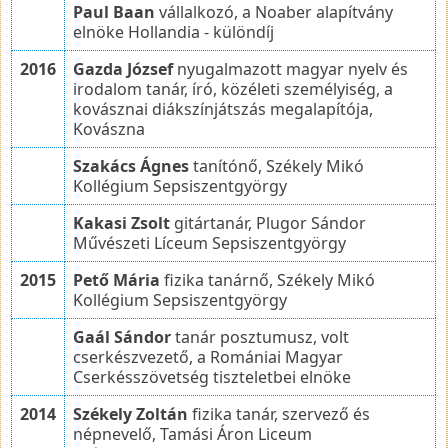
Paul Baan
vállalkozó, a Noaber alapítvány
elnöke Hollandia - különdíj
2016
Gazda József
nyugalmazott magyar nyelv és
irodalom tanár, író, közéleti személyiség, a
kovásznai diákszínjátszás megalapítója,
Kovászna
Szakács Ágnes
tanítónő, Székely Mikó
Kollégium Sepsiszentgyörgy
Kakasi Zsolt
gitártanár, Plugor Sándor
Művészeti Líceum Sepsiszentgyörgy
2015
Pető Mária
fizika tanárnő, Székely Mikó
Kollégium Sepsiszentgyörgy
Gaál Sándor
tanár posztumusz, volt
cserkészvezető, a Romániai Magyar
Cserkésszövetség tiszteletbei elnöke
2014
Székely Zoltán
fizika tanár, szervező és
népnevelő, Tamási Áron Liceum