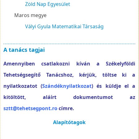
Zöld Nap Egyesület
Maros megye
Vályi Gyula Matematikai Társaság
A tanács tagjai
Amennyiben csatlakozni kíván a Székelyföldi
Tehetségsegítő Tanácshoz, kérjük, töltse ki a
nyilatkozatot (
Szándéknyilatkozat
) és küldje el a
kitöltött, aláírt dokumentumot az
sztt@tehetsegpont.ro
címre.
Alapítótagok