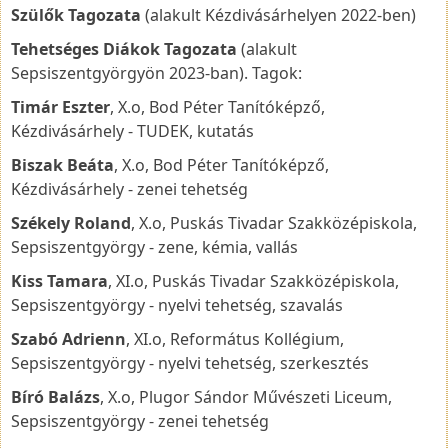
Szülők Tagozata
(alakult Kézdivásárhelyen 2022-ben)
Tehetséges Diákok Tagozata
(alakult
Sepsiszentgyörgyön 2023-ban). Tagok:
Timár Eszter
, X.o, Bod Péter Tanítóképző,
Kézdivásárhely - TUDEK, kutatás
Biszak Beáta
, X.o, Bod Péter Tanítóképző,
Kézdivásárhely - zenei tehetség
Székely Roland
, X.o, Puskás Tivadar Szakközépiskola,
Sepsiszentgyörgy - zene, kémia, vallás
Kiss Tamara
, XI.o, Puskás Tivadar Szakközépiskola,
Sepsiszentgyörgy - nyelvi tehetség, szavalás
Szabó Adrienn
, XI.o, Református Kollégium,
Sepsiszentgyörgy - nyelvi tehetség, szerkesztés
Bíró Balázs
, X.o, Plugor Sándor Művészeti Liceum,
Sepsiszentgyörgy - zenei tehetség