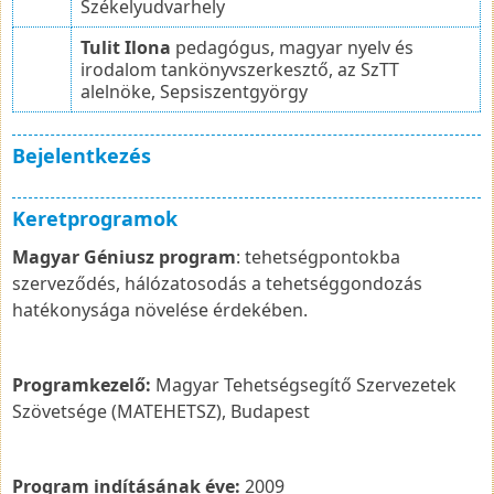
Székelyudvarhely
Tulit Ilona
pedagógus, magyar nyelv és
irodalom tankönyvszerkesztő, az SzTT
alelnöke, Sepsiszentgyörgy
Bejelentkezés
Keretprogramok
Magyar Géniusz program
: tehetségpontokba
szerveződés, hálózatosodás a tehetséggondozás
hatékonysága növelése érdekében.
Programkezelő:
Magyar Tehetségsegítő Szervezetek
Szövetsége (MATEHETSZ), Budapest
Program indításának éve:
2009