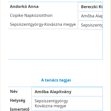
Andorkó Anna
Bereczki Kinga
Csipike Napköziotthon
Amőba Alapítvá
Sepsiszentgyörgy-Kovászna megye
Sepsiszentgyör
A tanács tagjai
Név
Amőba Alapítvány
Helység
Sepsiszentgyörgy
Kovászna megye
Ismertető