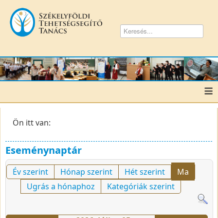
≡
Ön itt van:
Eseménynaptár
Év szerint
Hónap szerint
Hét szerint
Ma
Ugrás a hónaphoz
Kategóriák szerint