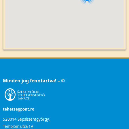
Minden jog fenntartva! – ©
tehetsegpont.ro
520014 Sepsiszentgyörgy,
Templom utca 1A