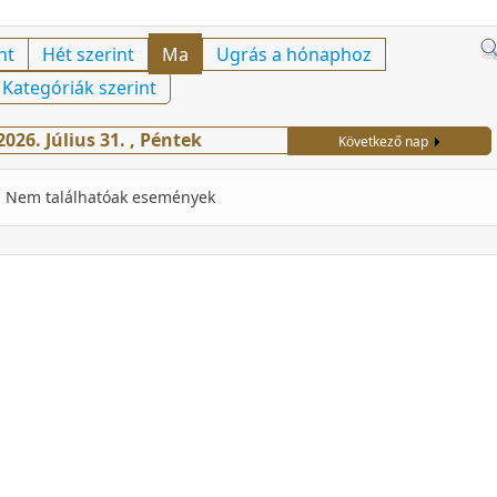
nt
Hét szerint
Ma
Ugrás a hónaphoz
Kategóriák szerint
2026. Július 31. , Péntek
Következő nap
Nem találhatóak események