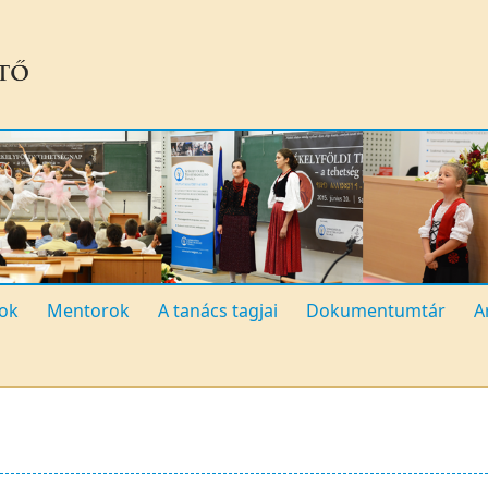
ok
Mentorok
A tanács tagjai
Dokumentumtár
A