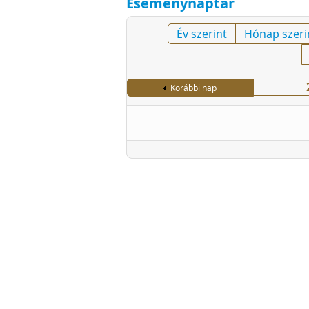
Eseménynaptár
Év szerint
Hónap szeri
Korábbi nap