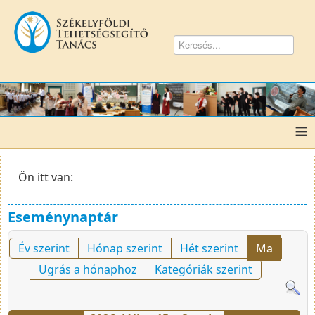
≡
Ön itt van:
Eseménynaptár
Év szerint
Hónap szerint
Hét szerint
Ma
Ugrás a hónaphoz
Kategóriák szerint