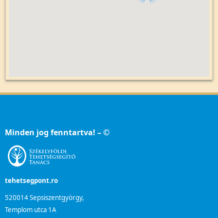
Minden jog fenntartva! – ©
tehetsegpont.ro
520014 Sepsiszentgyörgy,
Templom utca 1A