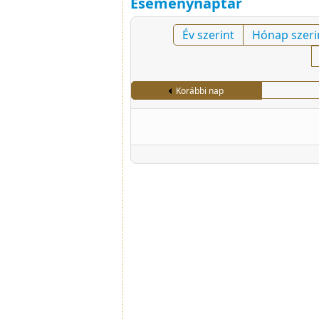
Eseménynaptár
Év szerint
Hónap szeri
Korábbi nap