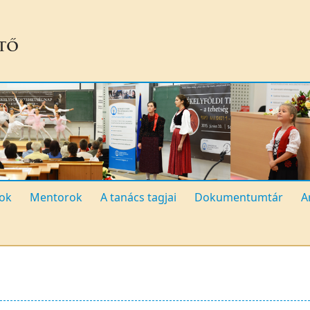
ok
Mentorok
A tanács tagjai
Dokumentumtár
A