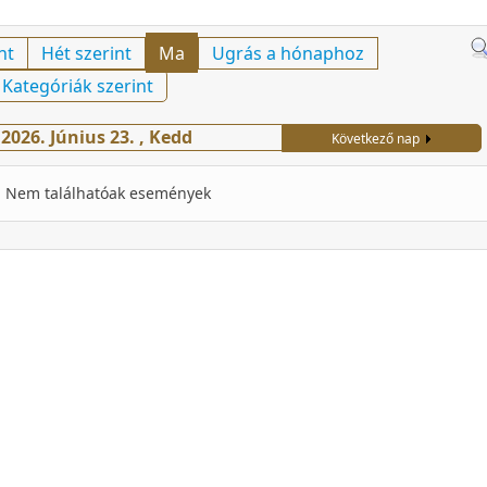
nt
Hét szerint
Ma
Ugrás a hónaphoz
Kategóriák szerint
2026. Június 23. , Kedd
Következő nap
Nem találhatóak események