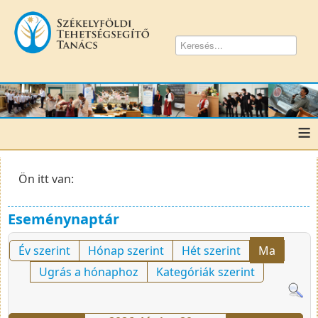
≡
Ön itt van:
Eseménynaptár
Év szerint
Hónap szerint
Hét szerint
Ma
Ugrás a hónaphoz
Kategóriák szerint