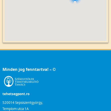
Minden jog fenntartva! – ©
tehetsegpont.ro
520014 Sepsiszentgyörgy,
Templom utca 1A