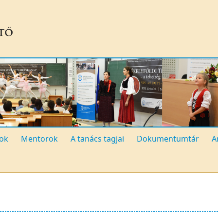
ok
Mentorok
A tanács tagjai
Dokumentumtár
A