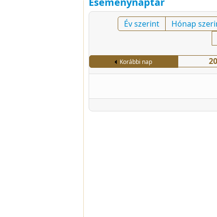
Eseménynaptár
Év szerint
Hónap szeri
20
Korábbi nap