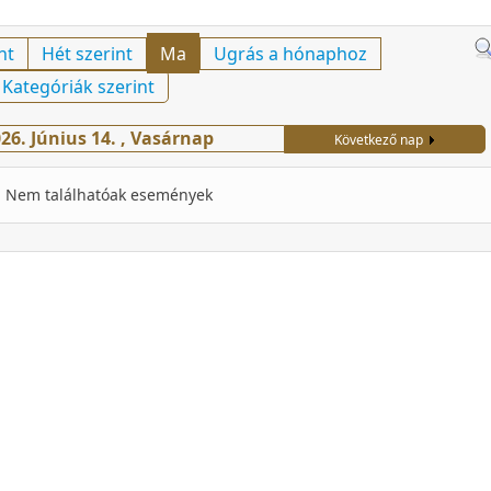
nt
Hét szerint
Ma
Ugrás a hónaphoz
Kategóriák szerint
26. Június 14. , Vasárnap
Következő nap
Nem találhatóak események