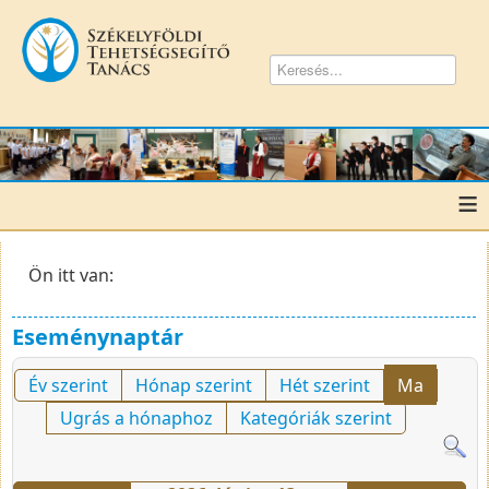
≡
Ön itt van:
Eseménynaptár
Év szerint
Hónap szerint
Hét szerint
Ma
Ugrás a hónaphoz
Kategóriák szerint