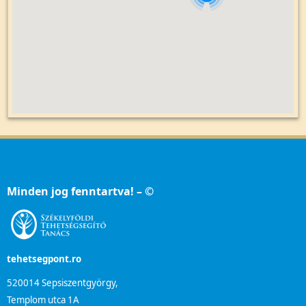
Minden jog fenntartva! – ©
tehetsegpont.ro
520014 Sepsiszentgyörgy,
Templom utca 1A