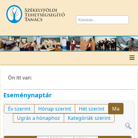
≡
Ön itt van:
Eseménynaptár
Év szerint
Hónap szerint
Hét szerint
Ma
Ugrás a hónaphoz
Kategóriák szerint