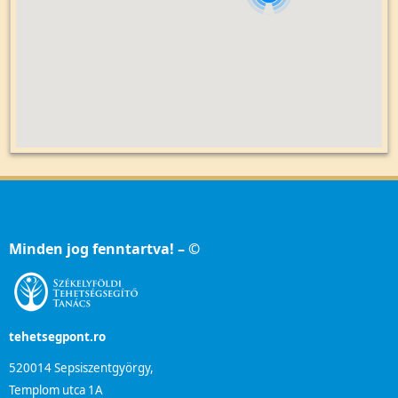
Minden jog fenntartva! – ©
tehetsegpont.ro
520014 Sepsiszentgyörgy,
Templom utca 1A