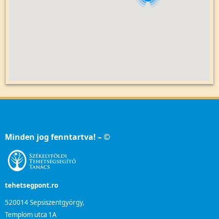
Minden jog fenntartva! – ©
tehetsegpont.ro
520014 Sepsiszentgyörgy,
Templom utca 1A