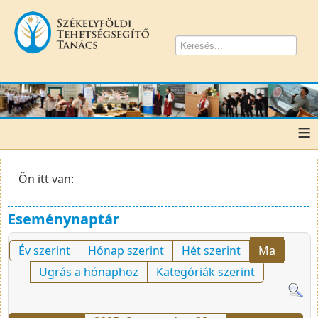
≡
Ön itt van:
Eseménynaptár
Év szerint
Hónap szerint
Hét szerint
Ma
Ugrás a hónaphoz
Kategóriák szerint