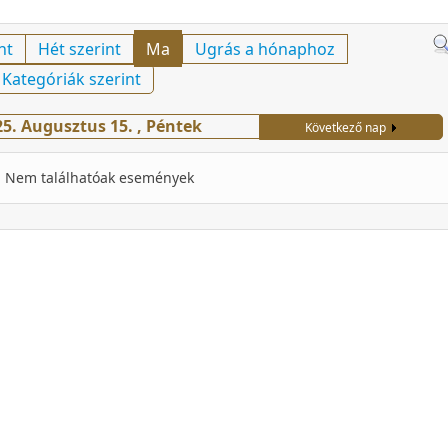
nt
Hét szerint
Ma
Ugrás a hónaphoz
Kategóriák szerint
25. Augusztus 15. , Péntek
Következő nap
Nem találhatóak események