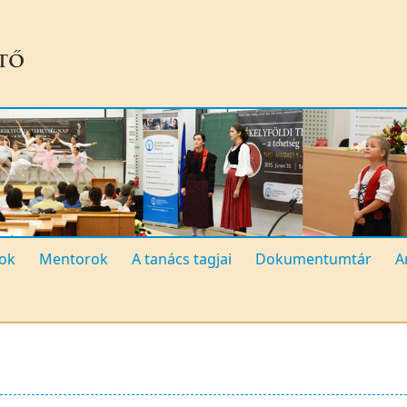
ok
Mentorok
A tanács tagjai
Dokumentumtár
A