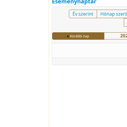
Eseménynaptár
Év szerint
Hónap szeri
20
Korábbi nap