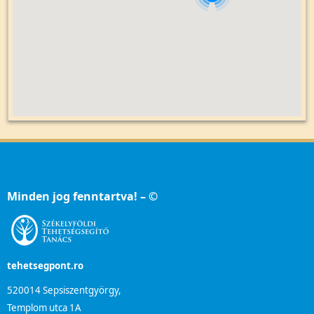
Minden jog fenntartva! – ©
tehetsegpont.ro
520014 Sepsiszentgyörgy,
Templom utca 1A