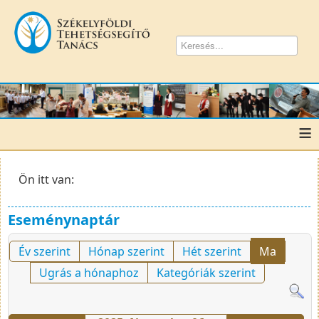
≡
Ön itt van:
Eseménynaptár
Év szerint
Hónap szerint
Hét szerint
Ma
Ugrás a hónaphoz
Kategóriák szerint