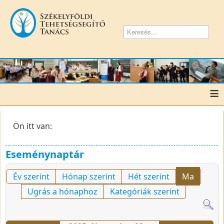
≡
Ön itt van:
Eseménynaptár
Év szerint
Hónap szerint
Hét szerint
Ma
Ugrás a hónaphoz
Kategóriák szerint