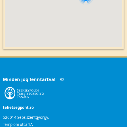
Minden jog fenntartva! – ©
tehetsegpont.ro
520014 Sepsiszentgyörgy,
Templom utca 1A