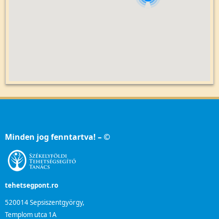
Minden jog fenntartva! – ©
tehetsegpont.ro
520014 Sepsiszentgyörgy,
Templom utca 1A