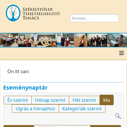
≡
Ön itt van:
Eseménynaptár
Év szerint
Hónap szerint
Hét szerint
Ma
Ugrás a hónaphoz
Kategóriák szerint