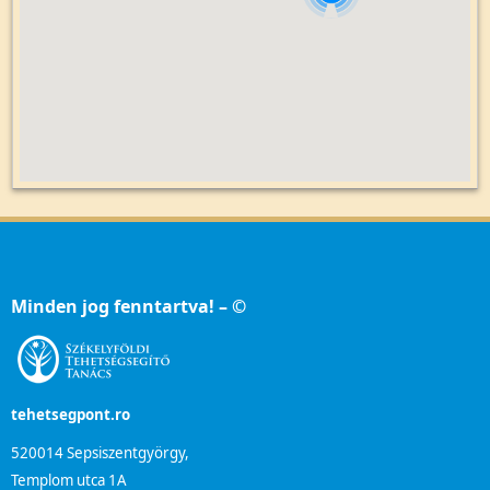
Minden jog fenntartva! – ©
tehetsegpont.ro
520014 Sepsiszentgyörgy,
Templom utca 1A