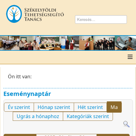
≡
Ön itt van:
Eseménynaptár
Év szerint
Hónap szerint
Hét szerint
Ma
Ugrás a hónaphoz
Kategóriák szerint