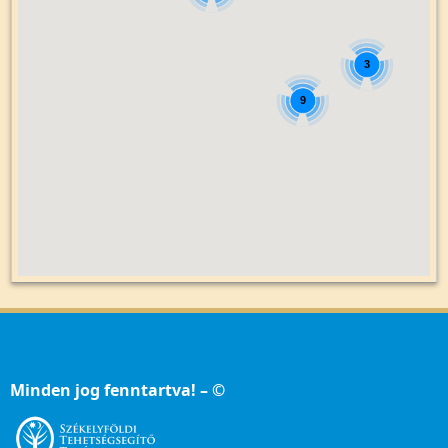
3
9
Minden jog fenntartva! – ©