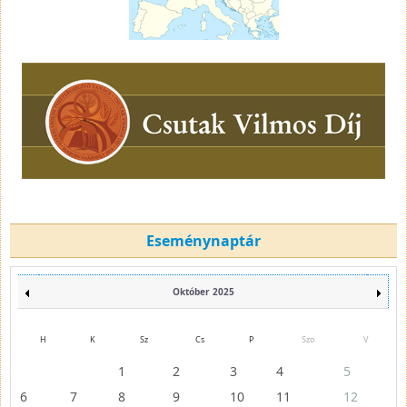
Eseménynaptár
Október 2025
H
K
Sz
Cs
P
Szo
V
1
2
3
4
5
6
7
8
9
10
11
12