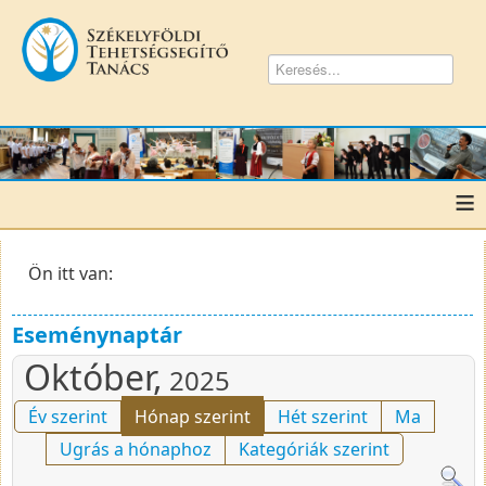
≡
Ön itt van:
Eseménynaptár
Október,
2025
Év szerint
Hónap szerint
Hét szerint
Ma
Ugrás a hónaphoz
Kategóriák szerint