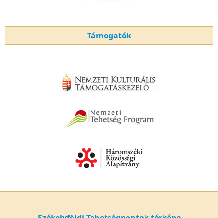
Támogatók
Székelyföldi Tehetségpontok térképe