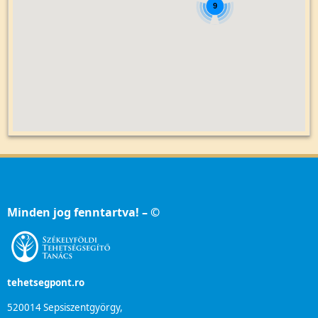
9
Minden jog fenntartva! – ©
tehetsegpont.ro
520014 Sepsiszentgyörgy,