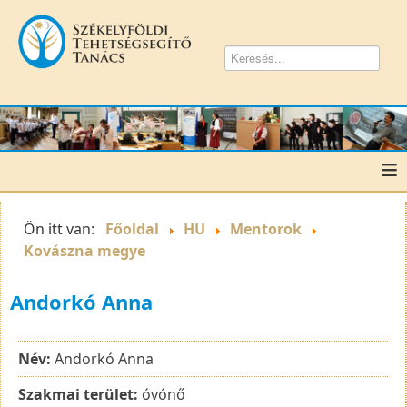
≡
Ön itt van:
Főoldal
HU
Mentorok
Kovászna megye
Andorkó Anna
Név:
Andorkó Anna
Szakmai terület:
óvónő