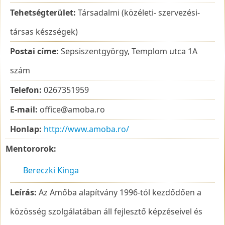
Tehetségterület:
Társadalmi (közéleti- szervezési-
társas készségek)
Postai címe:
Sepsiszentgyörgy, Templom utca 1A
szám
Telefon:
0267351959
E-mail:
office@amoba.ro
Honlap:
http://www.amoba.ro/
Mentororok:
Bereczki Kinga
Leírás:
Az Amőba alapítvány 1996-tól kezdődően a
közösség szolgálatában áll fejlesztő képzéseivel és